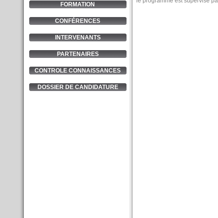
le programme est supervisé par
FORMATION
CONFÉRENCES
INTERVENANTS
PARTENAIRES
CONTROLE CONNAISSANCES
DOSSIER DE CANDIDATURE