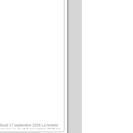
e Jeudi 17 septembre 2026
La rentrée
ura lieu le Jeudi 5 novembre 2026
les
our l'année universitaire 2026/2027