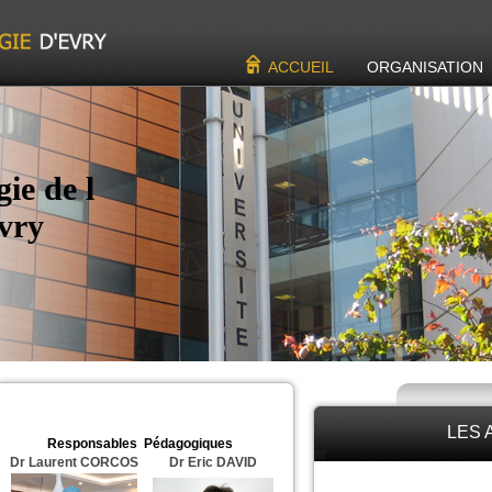
ACCUEIL
ORGANISATION
ie de l
Evry
LES 
Responsables
Pédagogiques
Dr Laurent
CORCOS
Dr Eric DAVID